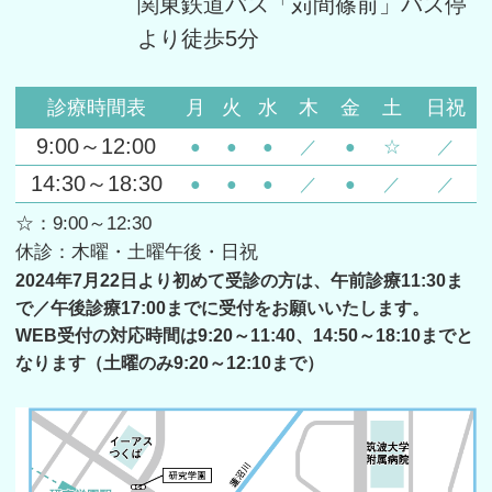
関東鉄道バス「苅間篠前」バス停
より徒歩5分
診療時間表
月
火
水
木
金
土
日祝
9:00～12:00
●
●
●
／
●
☆
／
14:30～18:30
●
●
●
／
●
／
／
☆：9:00～12:30
休診：木曜・土曜午後・日祝
2024年7月22日より初めて受診の方は、午前診療11:30ま
で／午後診療17:00までに受付をお願いいたします。
WEB受付の対応時間は9:20～11:40、14:50～18:10までと
なります（土曜のみ9:20～12:10まで）